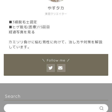
やすタカ
美容クリエイター
■3級脱毛士認定
■ヒゲ脱毛(医療)15回目
経過写真を見る
カミソリ負けに悩む男性に向けて、治し方や対策を解説
しています。
＼ Follow me ／
Search