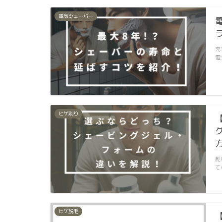
電気シェーバー
充
電
ヒゲ剃り
髭
て
ヒゲ脱毛