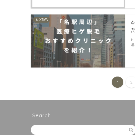
ヒゲ脱毛
ヒ
選
1
2
Search