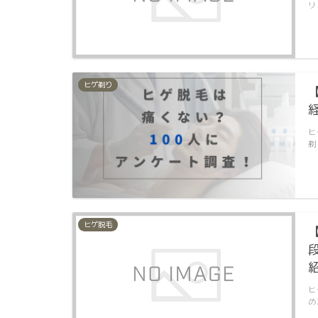
リ
ヒゲ剃り
ヒ
剃
ヒゲ脱毛
ヒ
め