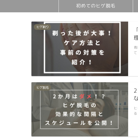
初めてのヒゲ脱毛
ヒゲ剃り
青
て
ヒゲ脱毛
ヒ
る