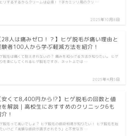
ヒリするするからクリームは必須！ T字カミソリ用のクリ …
2025年10月8日
【28人は痛みゼロ！？】ヒゲ脱毛が痛い理由と
経験者100人から学ぶ軽減方法を紹介！
ゲ脱毛は痛くて耐えきれないの？ 痛みを和らげる方法が知りたい。 ヒゲ
りを楽にしてくれるヒゲ脱毛ですが、ネット上では …
2025年4月5日
【安くて8,400円から⁉︎】ヒゲ脱毛の回数と値
段を解説｜高校生におすすめのクリニック6も
紹介！
ゲ脱毛って高いでしょ？ ヒゲ脱毛の値段相場が知りたい！ ヒゲ脱毛を始
たいけど「高額な値段が請求されそう」と不安な方 …