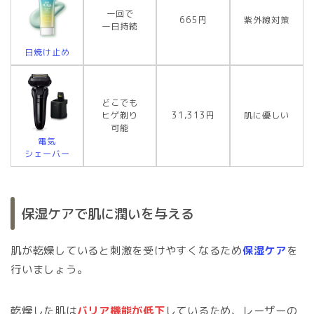
一回で
665円
紫外線対策
一日持続
日焼け止め
どこでも
ヒゲ剃り
31,313円
肌に優しい
可能
電気
シェーバー
保湿ケアで肌に潤いを与える
肌が乾燥していると刺激を受けやすくなるため
保湿ケア
を
行いましょう。
乾燥した肌は
バリア機能が低下
しているため、レーザーの