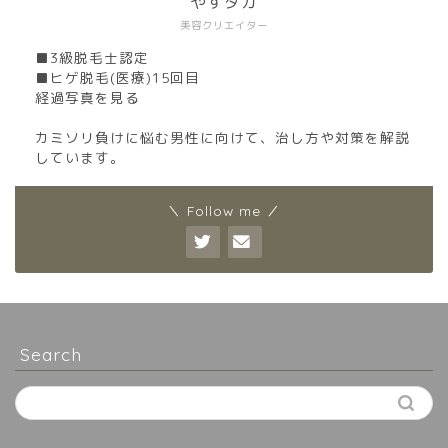
やすタカ
美容クリエイター
■3級脱毛士認定
■ヒゲ脱毛(医療)15回目
経過写真を見る
カミソリ負けに悩む男性に向けて、治し方や対策を解説
しています。
＼ Follow me ／
Search