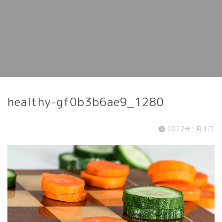
healthy-gf0b3b6ae9_1280
2022年1月1日