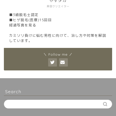
やすタカ
美容クリエイター
■3級脱毛士認定
■ヒゲ脱毛(医療)15回目
経過写真を見る
カミソリ負けに悩む男性に向けて、治し方や対策を解説
しています。
＼ Follow me ／
Search