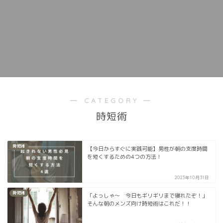
― CATEGORY ―
時短術
時短術
【今日からすぐに実践可能】男性が朝の支度時間
を短くするための4つの方法！
2023年10月31日
時短術
「よっしゃ〜 今日もギリギリまで寝れたぞ！」
そんな朝のメンズ向け時短術はこれだ！！